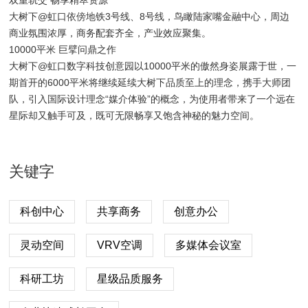
双重轨交 畅享精萃资源
大树下@虹口依傍地铁3号线、8号线，鸟瞰陆家嘴金融中心，周边
商业氛围浓厚，商务配套齐全，产业效应聚集。
10000平米 巨擘问鼎之作
大树下@虹口数字科技创意园以10000平米的傲然身姿展露于世，一
期首开的6000平米将继续延续大树下品质至上的理念，携手大师团
队，引入国际设计理念“媒介体验”的概念，为使用者带来了一个远在
星际却又触手可及，既可无限畅享又饱含神秘的魅力空间。
关键字
科创中心
共享商务
创意办公
灵动空间
VRV空调
多媒体会议室
科研工坊
星级品质服务