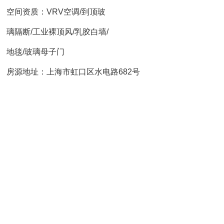
空间资质：VRV空调/到顶玻
璃隔断/工业裸顶风/乳胶白墙/
地毯/玻璃母子门
房源地址：上海市虹口区水电路682号