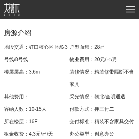
房源介绍
地段交通：虹口核心区 地铁3
户型面积：28㎡
号线/8号线
物业费用：20元/㎡/月
楼层层高：3.6m
装修情况：精装修带隔断不含
家具
其他费用：
采光情况：朝北/全明通透
容纳人数：10-15人
付款方式：押三付二
所在楼层：16F
交付标准：精装不含家具交付
租金收费：4.3元/㎡/天
办公类型：创意办公